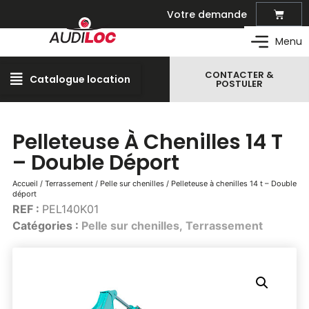
Votre demande
Matériel de location
Menu
CONTACTER &
Catalogue location
Outillage professionnel
POSTULER
Matériel et outillage pour vos travaux
Espaces verts
Pelleteuse À Chenilles 14 T
Créer et entretenir les espaces verts
– Double Déport
Manutention – levage
Transport et manutention de marchandises
Accueil
/
Terrassement
/
Pelle sur chenilles
/ Pelleteuse à chenilles 14 t – Double
déport
Travail en hauteur
REF :
PEL140K01
Nacelles, plateformes, échafaudage …
Catégories :
Pelle sur chenilles
,
Terrassement
Terrassement
Engins de terrassement, mini-pelle, …
Compactage
Rouleau, plaque-vibrante, …