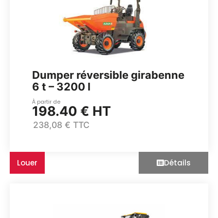
Dumper réversible girabenne
6 t – 3200 l
À partir de
198.40 € HT
238,08 € TTC
Louer
Détails