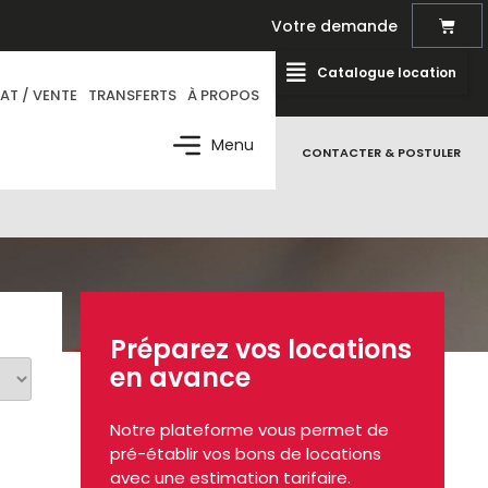
Votre demande
Catalogue location
AT / VENTE
TRANSFERTS
À PROPOS
Menu
CONTACTER & POSTULER
Préparez vos locations
en avance
Notre plateforme vous permet de
pré-établir vos bons de locations
avec une estimation tarifaire.