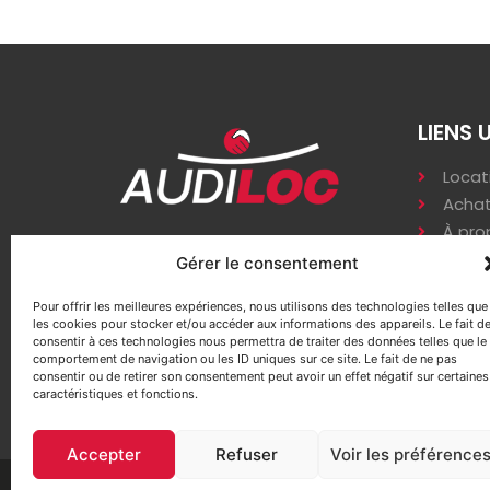
LIENS 
Locat
Achat
À pro
Zi les varennes, 86530
Accè
Gérer le consentement
Availles-en-Châtellerault
Pour offrir les meilleures expériences, nous utilisons des technologies telles que
contact@audiloc.fr
les cookies pour stocker et/ou accéder aux informations des appareils. Le fait d
consentir à ces technologies nous permettra de traiter des données telles que le
05 49 21 53 91
comportement de navigation ou les ID uniques sur ce site. Le fait de ne pas
consentir ou de retirer son consentement peut avoir un effet négatif sur certaines
caractéristiques et fonctions.
Accepter
Refuser
Voir les préférence