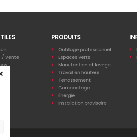
UTILES
PRODUITS
IN
ion
Outillage professionnel
 / Vente
Espaces verts
pos
Manutention et levage
s
Travail en hauteur
Terrassement
Compactage
e
Énergie
Installation provisoire
s