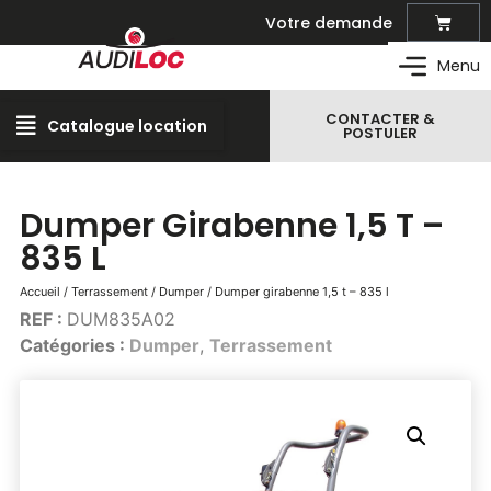
Votre demande
Matériel de location
Menu
CONTACTER &
Catalogue location
Outillage professionnel
POSTULER
Matériel et outillage pour vos travaux
Espaces verts
Dumper Girabenne 1,5 T –
Créer et entretenir les espaces verts
835 L
Manutention – levage
Transport et manutention de marchandises
Accueil
/
Terrassement
/
Dumper
/ Dumper girabenne 1,5 t – 835 l
Travail en hauteur
REF :
DUM835A02
Nacelles, plateformes, échafaudage …
Catégories :
Dumper
,
Terrassement
Terrassement
Engins de terrassement, mini-pelle, …
Compactage
Rouleau, plaque-vibrante, …