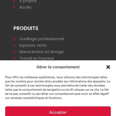
À propos
Accès
PRODUITS
Outillage professionnel
Espaces verts
Manutention et levage
Travail en hauteur
Terrassement
Gérer le consentement
Compactage
Énergie
Pour offrir les meilleures expériences, nous utilisons des technologies telles
que les cookies pour stocker et/ou accéder aux informations des appareils. Le
Installation provisoire
fait de consentir à ces technologies nous permettra de traiter des données
telles que le comportement de navigation ou les ID uniques sur ce site. Le fait
de ne pas consentir ou de retirer son consentement peut avoir un effet négatif
sur certaines caractéristiques et fonctions.
INFORMATIONS
Accepter
Mentions légales