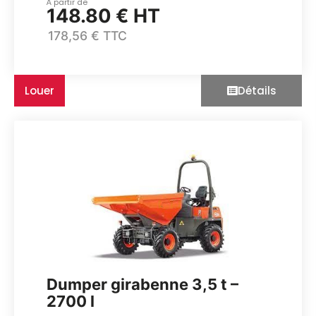
À partir de
148.80 € HT
178,56 € TTC
Louer
Détails
Dumper girabenne 3,5 t –
2700 l