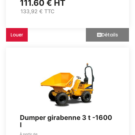
111.60 € HT
133,92 € TTC
Louer
Détails
Dumper girabenne 3 t -1600
l
À partir de