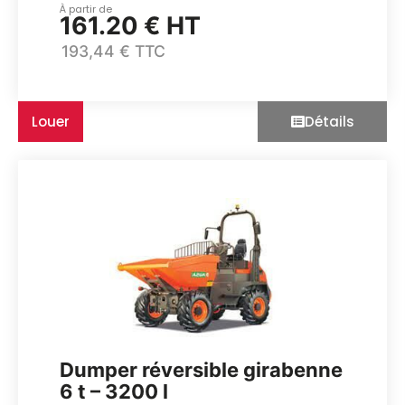
À partir de
161.20 € HT
193,44 € TTC
Louer
Détails
Dumper réversible girabenne
6 t – 3200 l