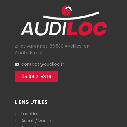
Zi les varennes, 86530 Availles-en-
Châtellerault
contact@audiloc.fr
05 49 21 53 91
LIENS UTILES
Location
Achat / Vente