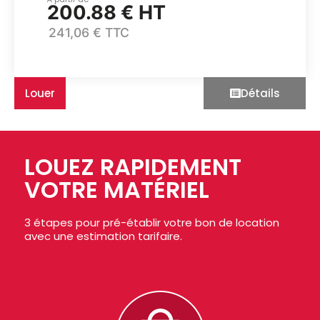
200.88 € HT
241,06 € TTC
Louer
Détails
LOUEZ RAPIDEMENT
VOTRE MATÉRIEL
3 étapes pour pré-établir votre bon de location
avec une estimation tarifaire.