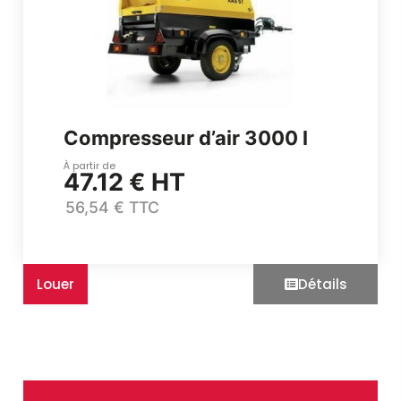
Énergie
Groupe électrogène, outillage pneumatique, …
Installation provisoire
Organiser votre chantier
Compresseur d’air 3000 l
À partir de
47.12 € HT
56,54 € TTC
Louer
Détails