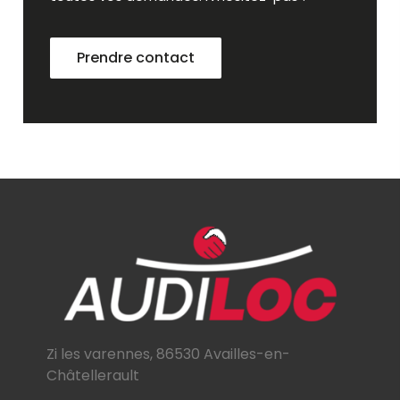
Prendre contact
Zi les varennes, 86530 Availles-en-
Châtellerault