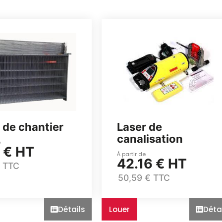
e de chantier
Laser de
canalisation
e
 € HT
À partir de
42.16 € HT
€ TTC
50,59 € TTC
Détails
Louer
Déta