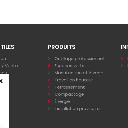
UTILES
PRODUITS
IN
ion
Outillage professionnel
 / Vente
Espaces verts
pos
Manutention et levage
s
Travail en hauteur
Terrassement
Compactage
e
Énergie
Installation provisoire