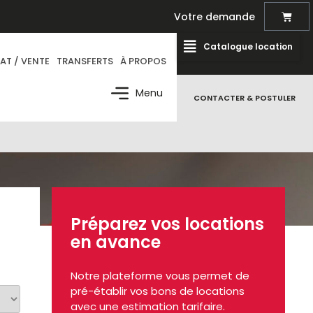
Votre demande
Catalogue location
AT / VENTE
TRANSFERTS
À PROPOS
Menu
CONTACTER & POSTULER
Préparez vos locations
en avance
Notre plateforme vous permet de
pré-établir vos bons de locations
avec une estimation tarifaire.