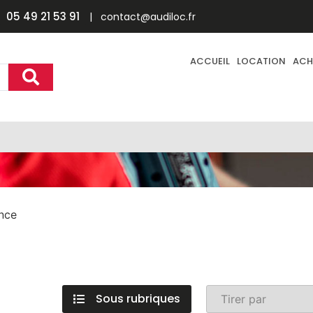
05 49 21 53 91
| contact@audiloc.fr
ACCUEIL
LOCATION
ACH
ance
Sous rubriques