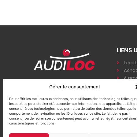
LIENS 
Locat
Achat
À pro
Zi les varennes, 86530
Accè
Gérer le consentement
Availles-en-Châtellerault
Pour offrir les meilleures expériences, nous utilisons des technologies telles que
contact@audiloc.fr
les cookies pour stocker et/ou accéder aux informations des appareils. Le fait d
consentir à ces technologies nous permettra de traiter des données telles que le
05 49 21 53 91
comportement de navigation ou les ID uniques sur ce site. Le fait de ne pas
consentir ou de retirer son consentement peut avoir un effet négatif sur certaines
caractéristiques et fonctions.