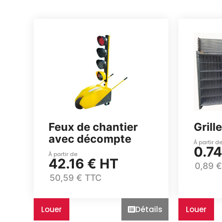
Énergie
Énergie
Groupe électrogène, outillage pneumatique, …
Groupe électrogène, outillage pneumatique, …
Installation provisoire
Installation provisoire
Organiser votre chantier
Organiser votre chantier
Feux de chantier
Grill
avec décompte
À partir d
0.74
À partir de
42.16 € HT
0,89 
50,59 € TTC
Louer
Détails
Louer