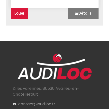
Louer
Détails
Zi les varennes, 86530 Availles-en-
Châtellerault
contact@audiloc.fr