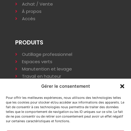
Achat / Vente
À propos
Accès
PRODUITS
Outillage professionnel
Espaces verts
Manutention et levage
Travail en hauteur
Terrassement
Gérer le consentement
Compactage
Énergie
Pour offrir les meilleures expériences, nous utilisons des technologies telles
que les cookies pour stocker et/ou accéder aux informations des appareils. Le
Installation provisoire
fait de consentir à ces technologies nous permettra de traiter des données
telles que le comportement de navigation ou les ID uniques sur ce site. Le fait
de ne pas consentir ou de retirer son consentement peut avoir un effet négatif
sur certaines caractéristiques et fonctions.
INFORMATIONS