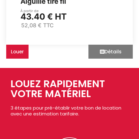
Aiguille tire fil
À partir de
43.40 € HT
52,08 € TTC
Louer
Détails
LOUEZ RAPIDEMENT
VOTRE MATÉRIEL
3 étapes pour pré-établir votre bon de location
avec une estimation tarifaire.