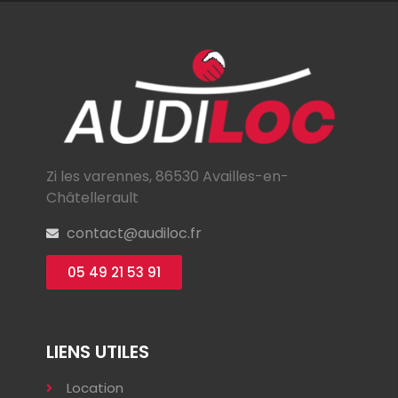
Zi les varennes, 86530 Availles-en-
Châtellerault
contact@audiloc.fr
05 49 21 53 91
LIENS UTILES
Location