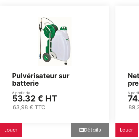
Pulvérisateur sur
Net
batterie
pre
À partir de
À part
53.32 € HT
74
63,98 € TTC
89,
Louer
Détails
Louer