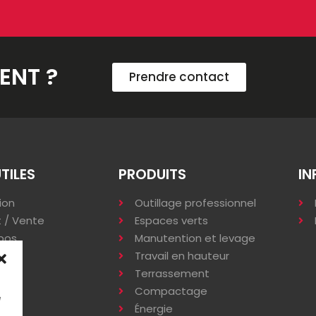
ENT ?
Prendre contact
UTILES
PRODUITS
IN
ion
Outillage professionnel
 / Vente
Espaces verts
pos
Manutention et levage
s
Travail en hauteur
Terrassement
Compactage
e
Énergie