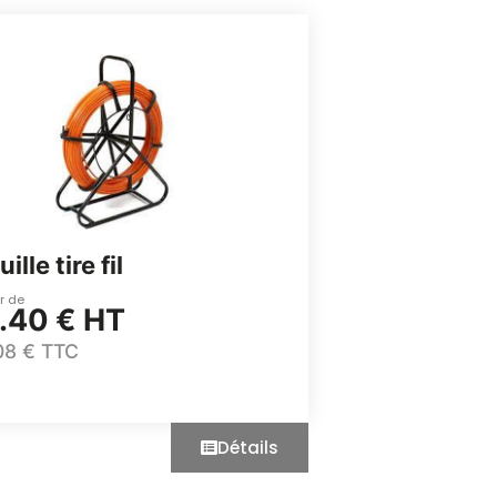
ille tire fil
ir de
.40 € HT
08 € TTC
Détails