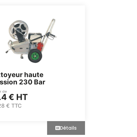
toyeur haute
ssion 230 Bar
ir de
.4 € HT
28 € TTC
Détails