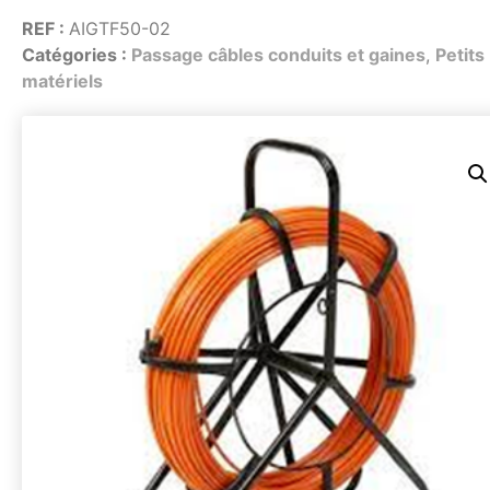
Énergie
Énergie
REF :
AIGTF50-02
Groupe électrogène, outillage pneumatique, …
Groupe électrogène, outillage pneumatique, …
Catégories :
Passage câbles conduits et gaines
,
Petits
Installation provisoire
Installation provisoire
matériels
Organiser votre chantier
Organiser votre chantier