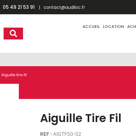
05 49 21 53 91
| contact@audiloc.fr
ACCUEIL
LOCATION
ACH
 Aiguille tire fil
Aiguille Tire Fil
REF :
AIGTF50-02