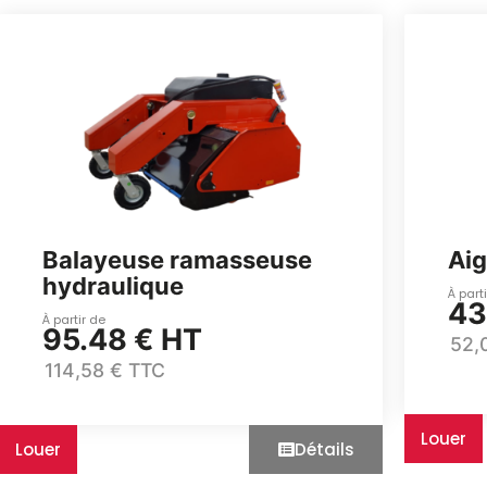
Balayeuse ramasseuse
Aigu
hydraulique
À part
43
À partir de
95.48 € HT
52,
114,58 € TTC
Louer
Louer
Détails