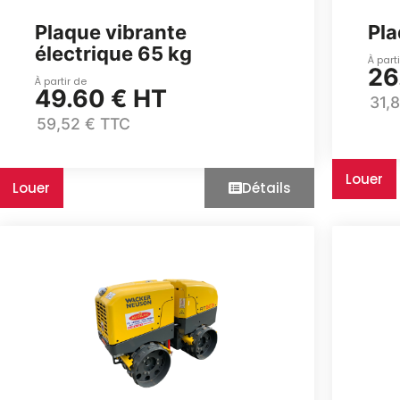
Plaque vibrante
Pla
électrique 65 kg
À part
26
À partir de
49.60 € HT
31,
59,52 € TTC
Louer
Louer
Détails