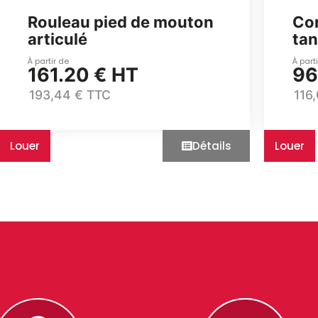
Rouleau pied de mouton
Co
articulé
ta
À partir de
À part
161.20 € HT
96
193,44 € TTC
116
Louer
Détails
Louer