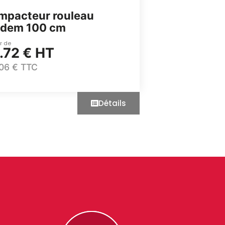
mpacteur rouleau
ndem 100 cm
ir de
.72 € HT
,06 € TTC
Détails