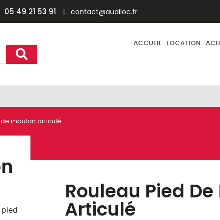
05 49 21 53 91
| contact@audiloc.fr
ACCUEIL
LOCATION
ACH
 de mouton articulé
on
Rouleau Pied De
Articulé
 pied