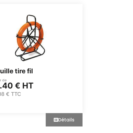
ille tire fil
ir de
.40 € HT
08 € TTC
Détails