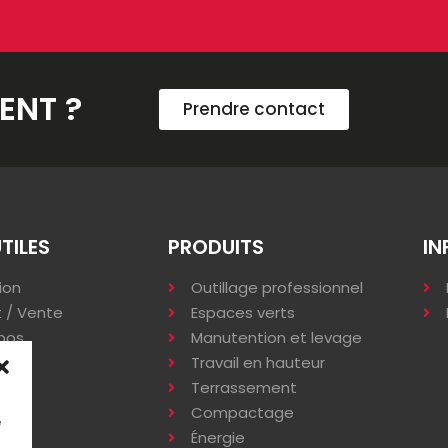
ENT ?
Prendre contact
UTILES
PRODUITS
IN
ion
Outillage professionnel
 / Vente
Espaces verts
pos
Manutention et levage
s
Travail en hauteur
Terrassement
Compactage
e
Énergie