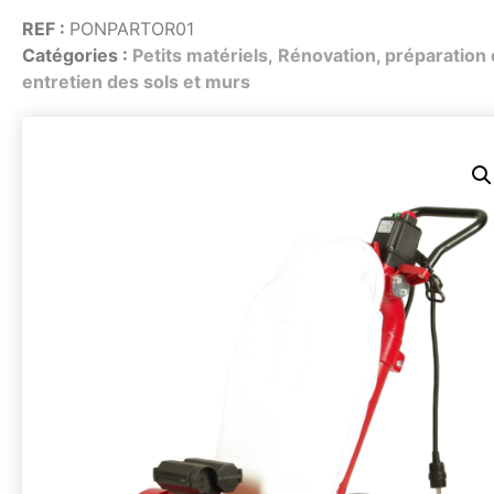
Énergie
Énergie
REF :
PONPARTOR01
Groupe électrogène, outillage pneumatique, …
Groupe électrogène, outillage pneumatique, …
Catégories :
Petits matériels
,
Rénovation, préparation 
Installation provisoire
Installation provisoire
entretien des sols et murs
Organiser votre chantier
Organiser votre chantier