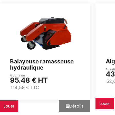
Balayeuse ramasseuse
Aigu
hydraulique
À part
43
À partir de
95.48 € HT
52,
114,58 € TTC
Louer
Louer
Détails