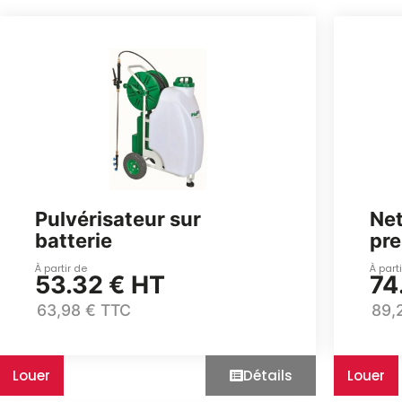
Pulvérisateur sur
Net
batterie
pre
À partir de
À part
53.32 € HT
74
63,98 € TTC
89,
Louer
Détails
Louer