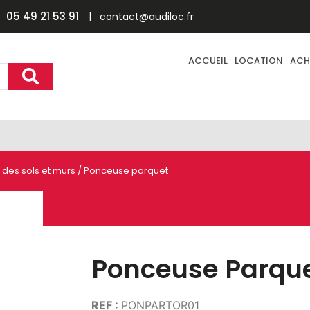
05 49 21 53 91
| contact@audiloc.fr
ACCUEIL
LOCATION
ACH
 des sols et murs
/ Ponceuse parquet
Ponceuse Parqu
REF :
PONPARTOR01