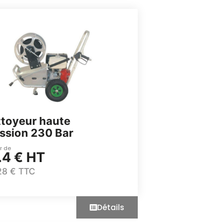
toyeur haute
ssion 230 Bar
ir de
.4 € HT
28 € TTC
Détails