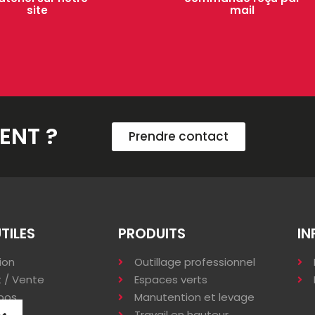
site
mail
ENT ?
Prendre contact
UTILES
PRODUITS
IN
ion
Outillage professionnel
 / Vente
Espaces verts
pos
Manutention et levage
s
Travail en hauteur