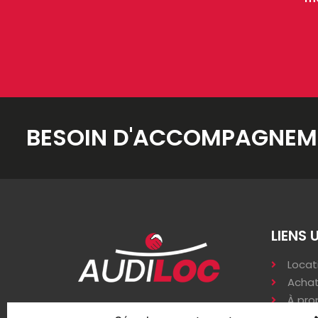
BESOIN D'ACCOMPAGNEM
LIENS 
Locat
Achat
À pro
Zi les varennes, 86530
Accè