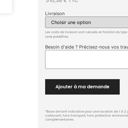
510,38 € TTC
Livraison
Les coûts de livraison sont calculés en fonction du type
zone prédéfinie.
Besoin d'aide ? Précisez-nous vos trav
Ajouter à ma demande
*Base de tarif indicative pour une location de 1 à 2 
carburant, hors transport, hors protection environn
complémentaires.