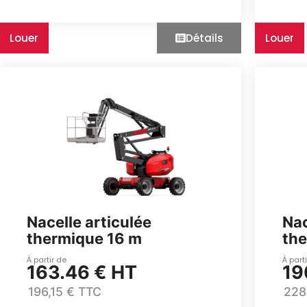
Louer
Détails
Louer
Nacelle articulée
Nac
thermique 16 m
th
À partir de
À part
163.46 € HT
19
196,15 € TTC
228