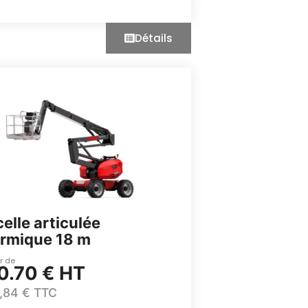
Détails
elle articulée
ermique 18 m
ir de
0.70 € HT
,84 € TTC