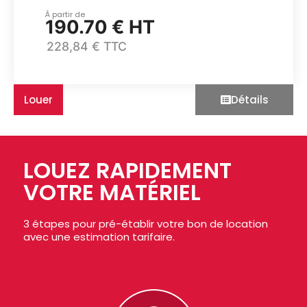
À partir de
190.70 € HT
228,84 € TTC
Louer
Détails
LOUEZ RAPIDEMENT
VOTRE MATÉRIEL
3 étapes pour pré-établir votre bon de location
avec une estimation tarifaire.