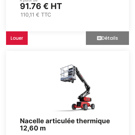
À partir de
91.76 € HT
110,11 € TTC
Louer
Détails
Nacelle articulée thermique
12,60 m