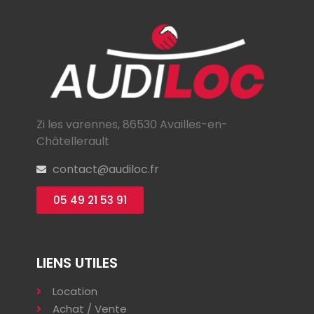
Zi les varennes, 86530 Availles-en-
Châtellerault
contact@audiloc.fr
05 49 21 53 91
LIENS UTILES
Location
Achat / Vente