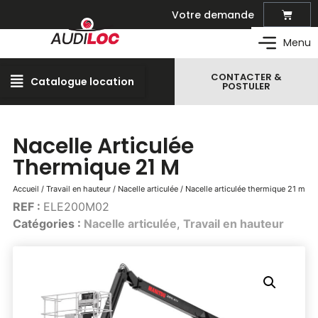
Votre demande
Matériel de location
Menu
CONTACTER &
Catalogue location
Outillage professionnel
POSTULER
Matériel et outillage pour vos travaux
Espaces verts
Nacelle Articulée
Créer et entretenir les espaces verts
Thermique 21 M
Manutention – levage
Transport et manutention de marchandises
Accueil
/
Travail en hauteur
/
Nacelle articulée
/ Nacelle articulée thermique 21 m
Travail en hauteur
REF :
ELE200M02
Nacelles, plateformes, échafaudage …
Catégories :
Nacelle articulée
,
Travail en hauteur
Terrassement
Engins de terrassement, mini-pelle, …
Compactage
Rouleau, plaque-vibrante, …