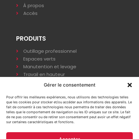
À propos
Accès
PRODUITS
Outillage professionnel
Espaces verts
Manutention et levage
Travail en hauteur
Terrassement
Gérer le consentement
Compactage
Énergie
Pour offrir les meilleures expériences, nous utilisons des technologies telles
que les cookies pour stocker et/ou accéder aux informations des appareils. Le
Installation provisoire
fait de consentir à ces technologies nous permettra de traiter des données
telles que le comportement de navigation ou les ID uniques sur ce site. Le fait
de ne pas consentir ou de retirer son consentement peut avoir un effet négatif
sur certaines caractéristiques et fonctions.
INFORMATIONS