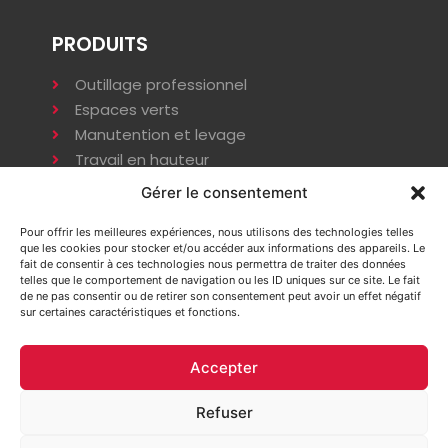
PRODUITS
Outillage professionnel
Espaces verts
Manutention et levage
Travail en hauteur
Terrassement
Gérer le consentement
Compactage
Énergie
Pour offrir les meilleures expériences, nous utilisons des technologies telles
que les cookies pour stocker et/ou accéder aux informations des appareils. Le
Installation provisoire
fait de consentir à ces technologies nous permettra de traiter des données
telles que le comportement de navigation ou les ID uniques sur ce site. Le fait
de ne pas consentir ou de retirer son consentement peut avoir un effet négatif
sur certaines caractéristiques et fonctions.
INFORMATIONS
Accepter
Mentions légales
Politiques de confidentialité
Refuser