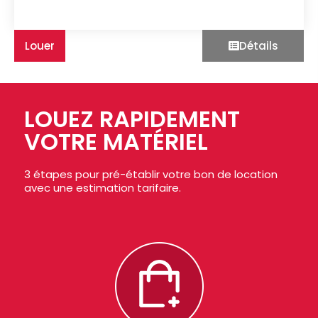
Louer
Détails
LOUEZ RAPIDEMENT
VOTRE MATÉRIEL
3 étapes pour pré-établir votre bon de location
avec une estimation tarifaire.