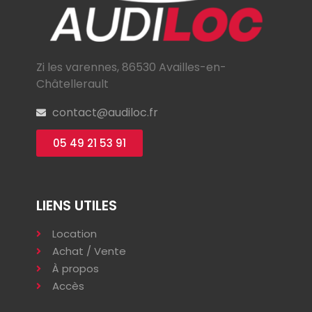
Zi les varennes, 86530 Availles-en-
Châtellerault
contact@audiloc.fr
05 49 21 53 91
LIENS UTILES
Location
Achat / Vente
À propos
Accès