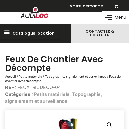
Votre demande
Matériel de location
Menu
CONTACTER &
Catalogue location
Outillage professionnel
POSTULER
Matériel et outillage pour vos travaux
Espaces verts
Feux De Chantier Avec
Créer et entretenir les espaces verts
Décompte
Manutention – levage
Transport et manutention de marchandises
Accueil
/
Petits matériels
/
Topographie, signalement et surveillance
/ Feux de
chantier avec décompte
Travail en hauteur
REF :
FEUXTRICDECO-04
Nacelles, plateformes, échafaudage …
Catégories :
Petits matériels
,
Topographie,
Terrassement
signalement et surveillance
Engins de terrassement, mini-pelle, …
Compactage
Rouleau, plaque-vibrante, …