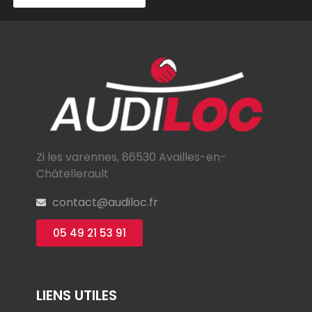
Zi les varennes, 86530 Availles-en-
Châtellerault
contact@audiloc.fr
05 49 21 53 91
LIENS UTILES