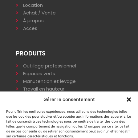
Location
Achat / Vente
À propos
Accès
PRODUITS
Outillage professionnel
Espaces verts
Manutention et levage
Travail en hauteur
Terrassement
Gérer le consentement
Compactage
Énergie
Pour offrir les meilleures expériences, nous utilisons des technologies telles
que les cookies pour stocker et/ou accéder aux informations des appareils. Le
Installation provisoire
fait de consentir à ces technologies nous permettra de traiter des données
telles que le comportement de navigation ou les ID uniques sur ce site. Le fait
de ne pas consentir ou de retirer son consentement peut avoir un effet négatif
sur certaines caractéristiques et fonctions.